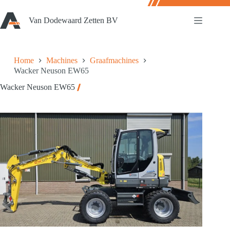
Ga
naar
Van Dodewaard Zetten BV
de
inhoud
Home
Machines
Graafmachines
Wacker Neuson EW65
Wacker Neuson EW65