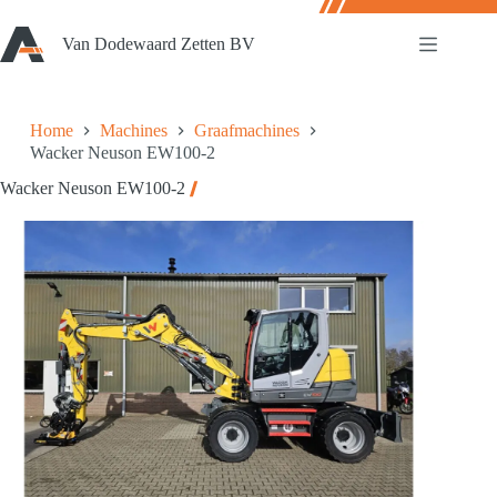
Ga
naar
Van Dodewaard Zetten BV
de
inhoud
Home
Machines
Graafmachines
Wacker Neuson EW100-2
Wacker Neuson EW100-2