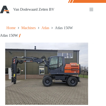
Ga
naar
Van Dodewaard Zetten BV
de
inhoud
Home
Machines
Atlas
Atlas 150W
Atlas 150W