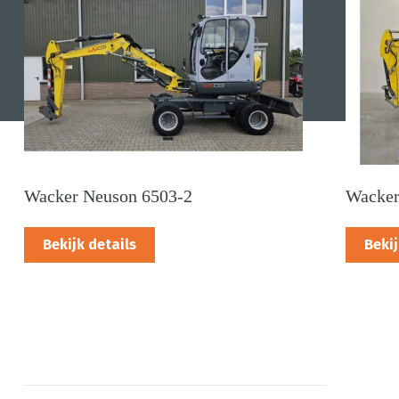
Wacker Neuson 6503-2
Wacker
Bekijk details
Bekij