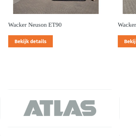
Wacker Neuson ET90
Wacker
Bekijk details
Bekij