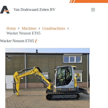
Ga
naar
Van Dodewaard Zetten BV
de
inhoud
Home
Machines
Graafmachines
Wacker Neuson ET65
Wacker Neuson ET65