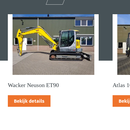
Wacker Neuson ET90
Atlas 
Bekijk details
Bekij