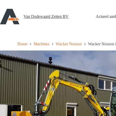
Ga
naar
de
inhoud
Van Dodewaard Zetten BV
Actueel aan
Home
Machines
Wacker Neuson
Wacker Neuson 