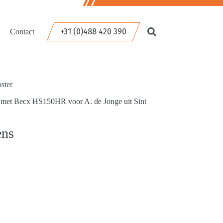
+31 (0)488 420 390
Contact
ster
t Becx HS150HR voor A. de Jonge uit Sint
ens