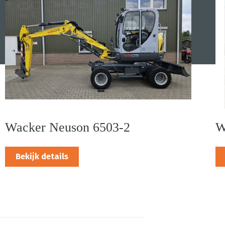
Wacker Neuson 6503-2
W
Bekijk details