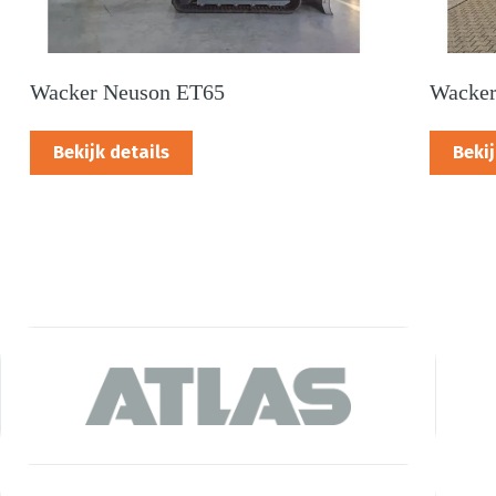
Wacker Neuson ET65
Wacker
Bekijk details
Bekij