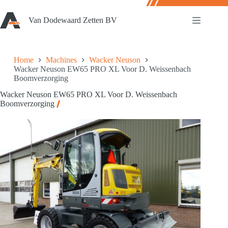
Ga
naar
Van Dodewaard Zetten BV
de
inhoud
Home
Machines
Wacker Neuson
Wacker Neuson EW65 PRO XL Voor D. Weissenbach
Boomverzorging
Wacker Neuson EW65 PRO XL Voor D. Weissenbach
Boomverzorging