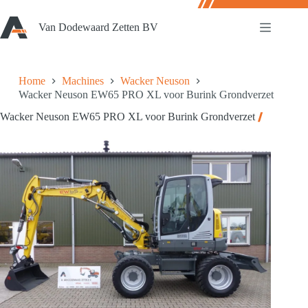
Ga
naar
Van Dodewaard Zetten BV
de
inhoud
Home
Machines
Wacker Neuson
Wacker Neuson EW65 PRO XL voor Burink Grondverzet
Wacker Neuson EW65 PRO XL voor Burink Grondverzet