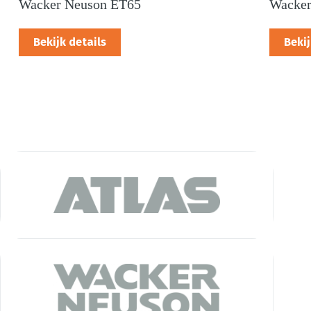
Wacker Neuson ET65
Wacker
Bekijk details
Bekij