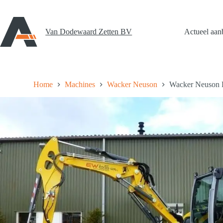
Ga
naar
de
inhoud
Van Dodewaard Zetten BV
Actueel aan
Home
Machines
Wacker Neuson
Wacker Neuson 