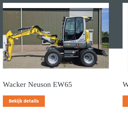
Wacker Neuson EW65
W
Bekijk details