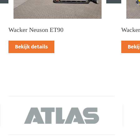
Wacker Neuson ET90
Wacker
Bekijk details
Bekij