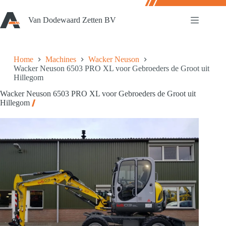
Ga
naar
Van Dodewaard Zetten BV
de
inhoud
Home
Machines
Wacker Neuson
Wacker Neuson 6503 PRO XL voor Gebroeders de Groot uit
Hillegom
Wacker Neuson 6503 PRO XL voor Gebroeders de Groot uit
Hillegom