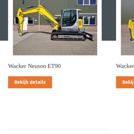
Wacker Neuson ET90
Wacker
Bekijk details
Bekij