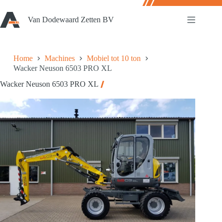
Ga
naar
Van Dodewaard Zetten BV
de
inhoud
Home
Machines
Mobiel tot 10 ton
Wacker Neuson 6503 PRO XL
Wacker Neuson 6503 PRO XL