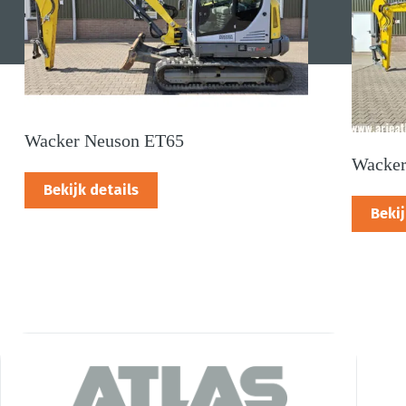
Wacker Neuson ET65
Wacker
Bekijk details
Bekij