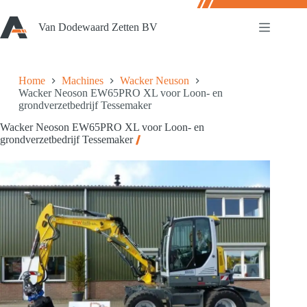
Ga
naar
Van Dodewaard Zetten BV
de
inhoud
Home
Machines
Wacker Neuson
Wacker Neoson EW65PRO XL voor Loon- en
grondverzetbedrijf Tessemaker
Wacker Neoson EW65PRO XL voor Loon- en
grondverzetbedrijf Tessemaker