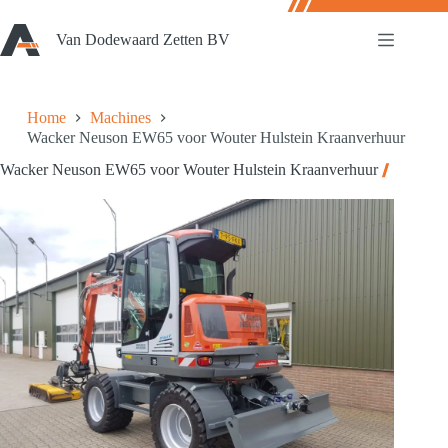
Ga
naar
Van Dodewaard Zetten BV
de
inhoud
Home
Machines
Wacker Neuson EW65 voor Wouter Hulstein Kraanverhuur
Wacker Neuson EW65 voor Wouter Hulstein Kraanverhuur