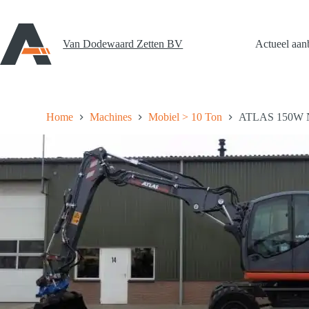
Ga
naar
de
inhoud
Van Dodewaard Zetten BV
Actueel aan
Home
Machines
Mobiel > 10 Ton
ATLAS 150W