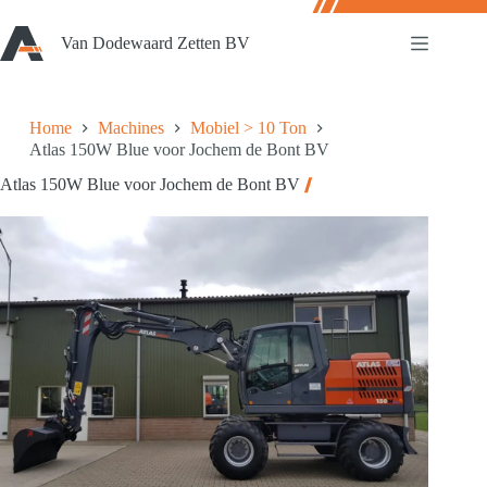
Ga
naar
Van Dodewaard Zetten BV
de
inhoud
Home
Machines
Mobiel > 10 Ton
Atlas 150W Blue voor Jochem de Bont BV
Atlas 150W Blue voor Jochem de Bont BV