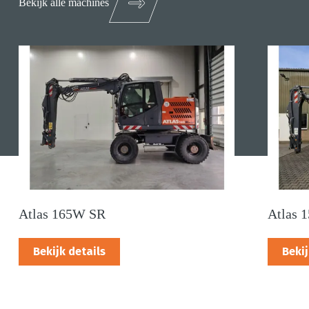
Bekijk alle machines
Atlas 165W SR
Atlas 
Bekijk details
Bekij