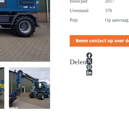
Bouwjaar
2017
Urenstand
576
Prijs
Op aanvraag
Neem contact op over d
Delen