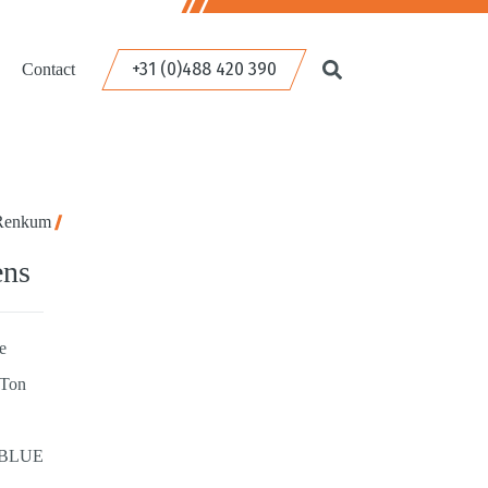
+31 (0)488 420 390
Contact
 Renkum
ens
e
 Ton
 BLUE