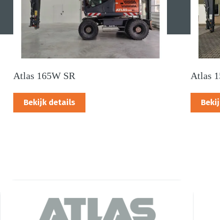
Atlas 165W SR
Atlas 
Bekijk details
Bekij