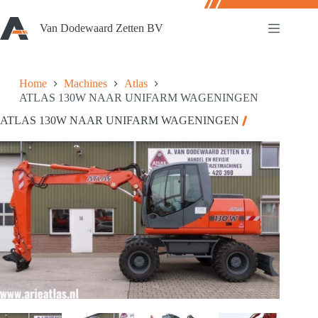
Ga
naar
Van Dodewaard Zetten BV
de
inhoud
Home
Machines
Atlas
ATLAS 130W NAAR UNIFARM WAGENINGEN
ATLAS 130W NAAR UNIFARM WAGENINGEN