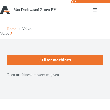
Ga
naar
Van Dodewaard Zetten BV
de
inhoud
Home
Volvo
Volvo
Filter machines
Geen machines om weer te geven.