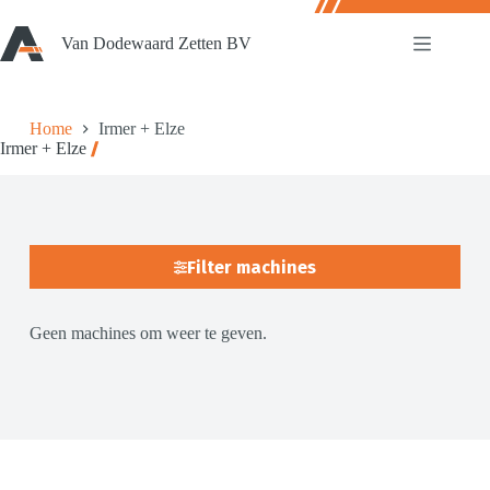
Ga
naar
Van Dodewaard Zetten BV
de
inhoud
Home
Irmer + Elze
Irmer + Elze
Filter machines
Geen machines om weer te geven.