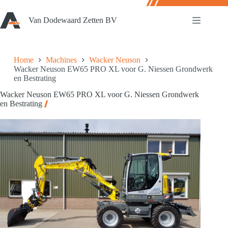
Ga
naar
Van Dodewaard Zetten BV
de
inhoud
Home
Machines
Wacker Neuson
Wacker Neuson EW65 PRO XL voor G. Niessen Grondwerk
en Bestrating
Wacker Neuson EW65 PRO XL voor G. Niessen Grondwerk
en Bestrating