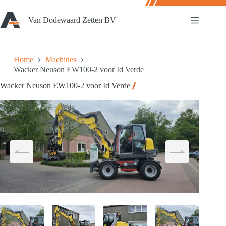
Ga
naar
Van Dodewaard Zetten BV
de
inhoud
Home
Machines
Wacker Neuson EW100-2 voor Id Verde
Wacker Neuson EW100-2 voor Id Verde