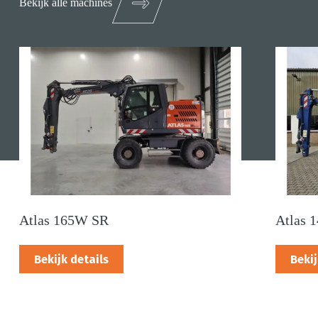
Bekijk alle machines
Atlas 165W SR
Atlas 
Bekijk details
Bekij