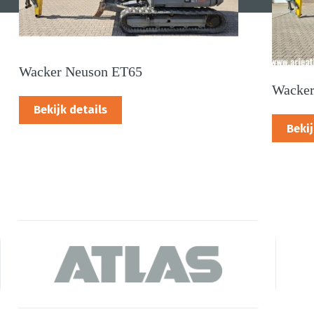
Wacker Neuson ET65
Wacker
Bekijk details
Bekij