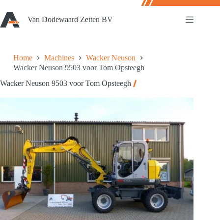
Ga
naar
Van Dodewaard Zetten BV
de
inhoud
Home
Machines
Wacker Neuson
Wacker Neuson 9503 voor Tom Opsteegh
Wacker Neuson 9503 voor Tom Opsteegh