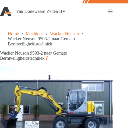
Ga
naar
Van Dodewaard Zetten BV
de
inhoud
Home
Machines
Wacker Neuson
Wacker Neuson 9503-2 naar Gemato
Bermveiligheidstechniek
Wacker Neuson 9503-2 naar Gemato
Bermveiligheidstechniek