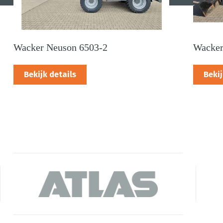
Wacker Neuson 6503-2
Wacker
Bekijk details
Bekij