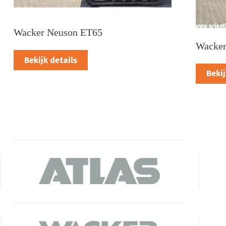
Wacker Neuson ET65
Wacker
Bekijk details
Bekij