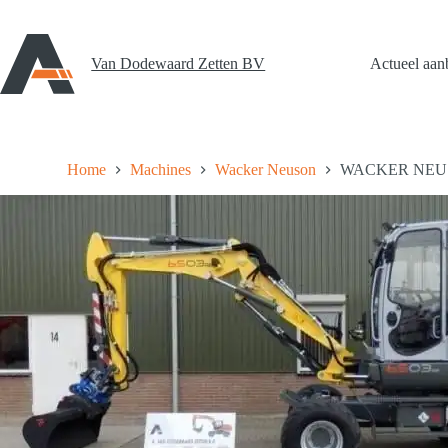
Ga
naar
de
inhoud
Van Dodewaard Zetten BV
Actueel aan
Home
Machines
Wacker Neuson
WACKER NEU