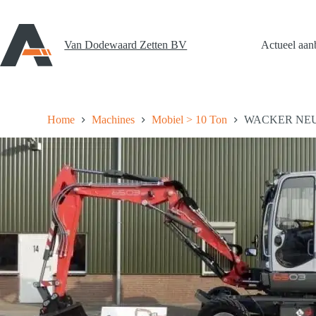
Ga
naar
de
inhoud
Van Dodewaard Zetten BV
Actueel aan
Home
Machines
Mobiel > 10 Ton
WACKER NEU