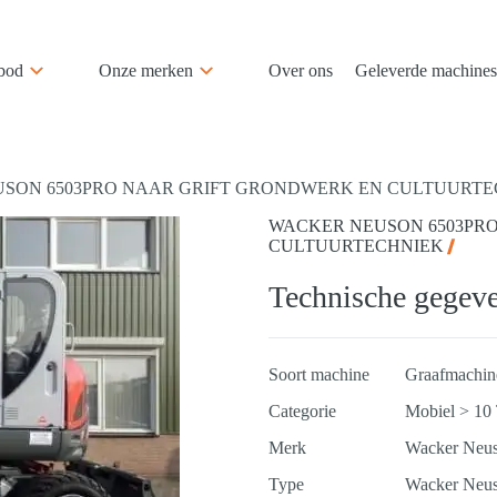
bod
Onze merken
Over ons
Geleverde machines
SON 6503PRO NAAR GRIFT GRONDWERK EN CULTUURTE
WACKER NEUSON 6503PR
CULTUURTECHNIEK
Technische gegev
Soort machine
Graafmachin
Categorie
Mobiel > 10
Merk
Wacker Neu
Type
Wacker Neu