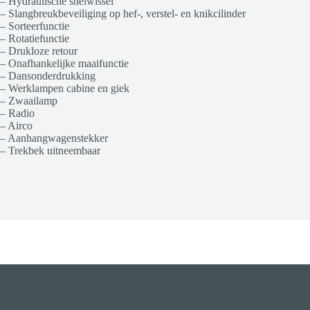
– Hydraulische snelwissel
– Slangbreukbeveiliging op hef-, verstel- en knikcilinder
– Sorteerfunctie
– Rotatiefunctie
– Drukloze retour
– Onafhankelijke maaifunctie
– Dansonderdrukking
– Werklampen cabine en giek
– Zwaailamp
– Radio
– Airco
– Aanhangwagenstekker
– Trekbek uitneembaar