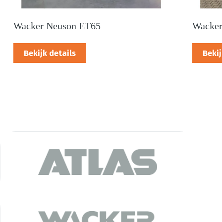
Wacker Neuson ET65
Wacker
Bekijk details
Bekij