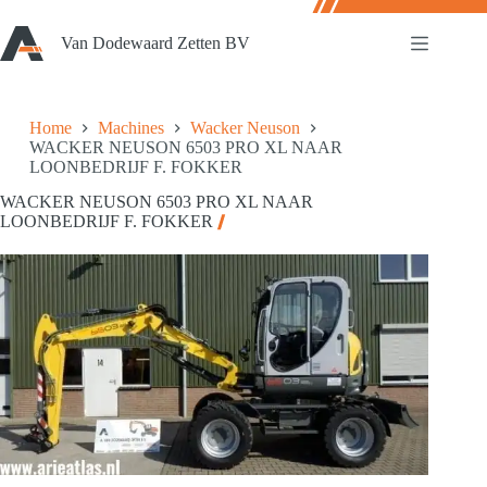
Ga
naar
Van Dodewaard Zetten BV
de
inhoud
Home
Machines
Wacker Neuson
WACKER NEUSON 6503 PRO XL NAAR
LOONBEDRIJF F. FOKKER
WACKER NEUSON 6503 PRO XL NAAR
LOONBEDRIJF F. FOKKER