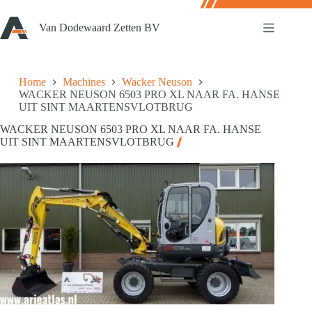
Ga
naar
Van Dodewaard Zetten BV
de
inhoud
Home
Machines
Wacker Neuson
WACKER NEUSON 6503 PRO XL NAAR FA. HANSE
UIT SINT MAARTENSVLOTBRUG
WACKER NEUSON 6503 PRO XL NAAR FA. HANSE
UIT SINT MAARTENSVLOTBRUG