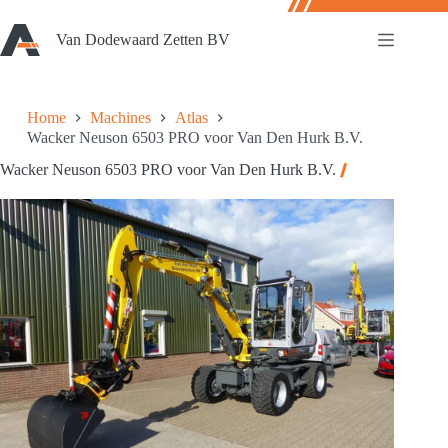
Ga
naar
Van Dodewaard Zetten BV
de
inhoud
Home
Machines
Atlas
Wacker Neuson 6503 PRO voor Van Den Hurk B.V.
Wacker Neuson 6503 PRO voor Van Den Hurk B.V.