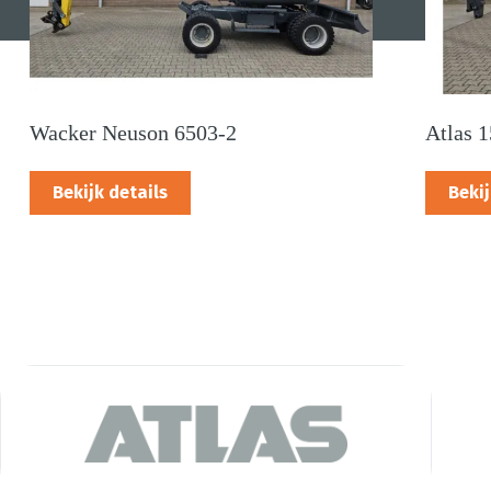
Wacker Neuson 6503-2
Atlas 
Bekijk details
Bekij