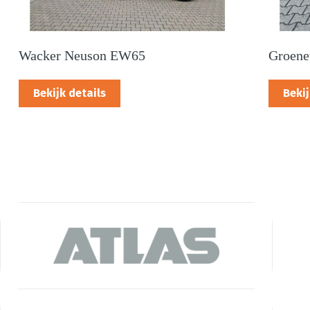
Wacker Neuson EW65
Groene
Bekijk details
Bekij