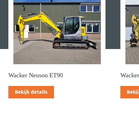
Wacker Neuson ET90
Wacker
Bekijk details
Bekij